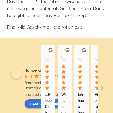
Das Duo Tilla & Tüddel ist inzwischen schon oft
unterwegs und unterhält Groß und Klein. Dank
Bea gibt es heute das Humor-Konzept.
Eine tolle Geschichte – die rote Nase!
Reinhard Scharf
Daniel van Hoogen
Sylvia Böh
An
21:18 27 Sep 25
09:47 15 Aug 25
17:12 10 Aug 
15
Humor-Konzept
5.0
Basierend auf 6
Bewertungen
powered by
...Er
G
o
o
g
l
e
Wir 
Ich 
Ein
lebe 
hatt
hab
e 
n,
bewerte uns auf
Dic
en 
e 
run
w
h 
das 
übe
du